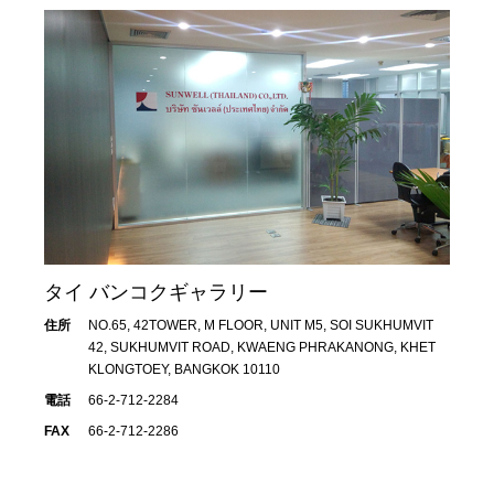
タイ バンコクギャラリー
住所
NO.65, 42TOWER, M FLOOR, UNIT M5, SOI SUKHUMVIT
42, SUKHUMVIT ROAD, KWAENG PHRAKANONG, KHET
KLONGTOEY, BANGKOK 10110
電話
66-2-712-2284
FAX
66-2-712-2286